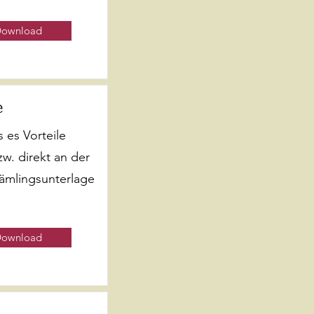
ownload
e
 es Vorteile
w. direkt an der
Sämlingsunterlage
ownload