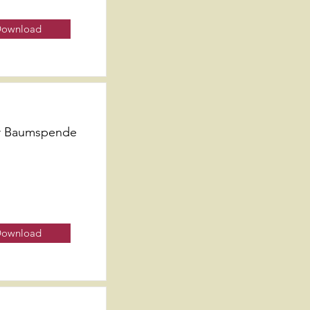
ownload
er Baumspende
ownload