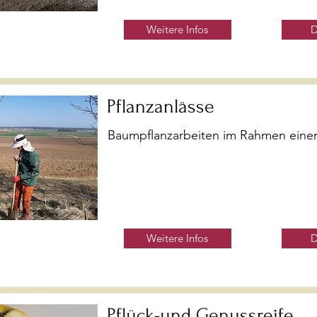
Weitere Infos
D
Pflanzanlässe
Baumpflanzarbeiten im Rahmen ein
Weitere Infos
D
Pflück-und Genussreife