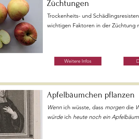
Züchtungen
Trockenheits- und Schädlingsresiste
wichtigen Faktoren in der Züchtung 
Weitere Infos
D
Apfelbäumchen pflanzen
Wenn
ich wüsste, dass
morgen
die
W
würde
ich
heute noch ein Apfelbäum