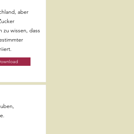
chland, aber
Zucker
n zu wissen, dass
bestimmter
iert.
ownload
auben,
e.