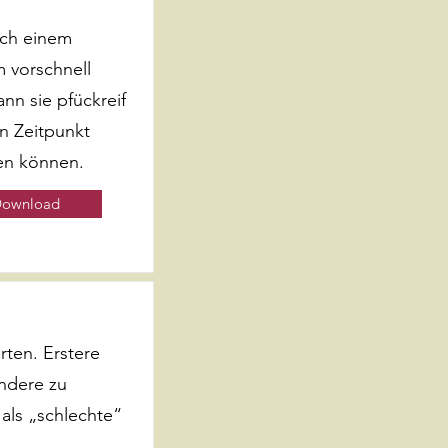
ach einem
 vorschnell
ann sie pfückreif
n Zeitpunkt
en können.
ownload
rten. Erstere
andere zu
als „schlechte“