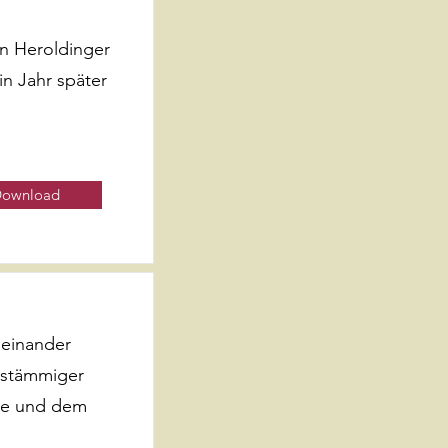
n Heroldinger
in Jahr später
ownload
einander
hstämmiger
ke und dem