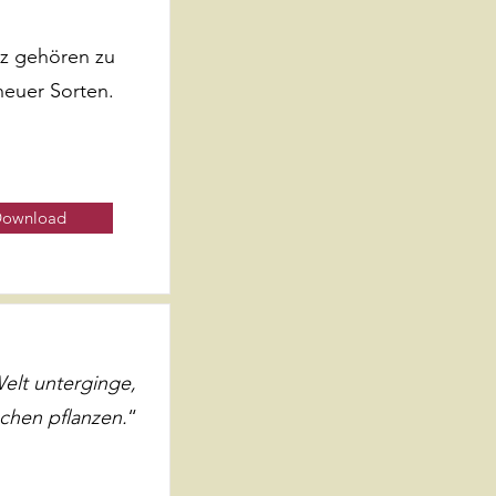
nz gehören zu
neuer Sorten.
ownload
elt unterginge,
chen pflanzen.
“