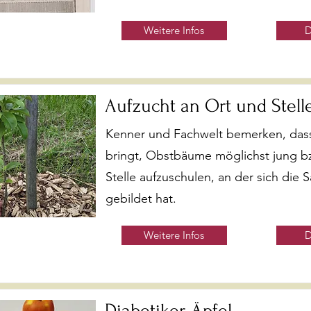
Weitere Infos
D
Aufzucht an Ort und Stell
Kenner und Fachwelt bemerken, dass
bringt, Obstbäume möglichst jung bz
Stelle aufzuschulen, an der sich die 
gebildet hat.
Weitere Infos
D
Diabetiker-Äpfel