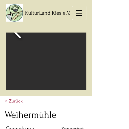
KulturLand Ries e.V.
< Zurück
Weihermühle
Gemarkung
Sonderhof