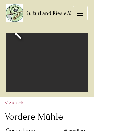
KulturLand Ries e.V.
< Zurück
Vordere Mühle
Gemarkung
Wemding