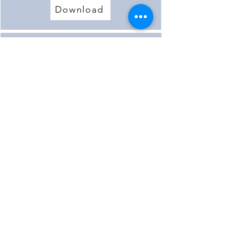
Download
Wemdinger Mühlen allgemein
Download
Mehr laden
< Vorherige Mühle
Nächste Mühle >
©2022 von KulturLand Ries e.V.