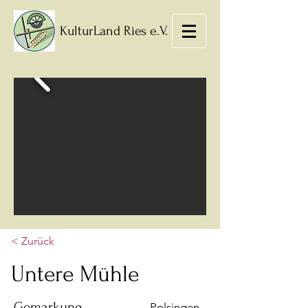
KulturLand Ries e.V.
< Zurück
Untere Mühle
Gemarkung
Polsingen