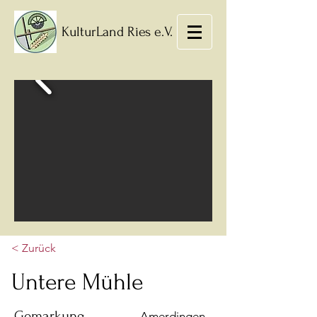
KulturLand Ries e.V.
< Zurück
Untere Mühle
Gemarkung
Amerdingen