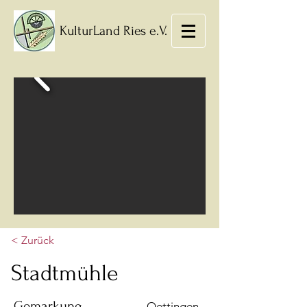
KulturLand Ries e.V.
< Zurück
Stadtmühle
Gemarkung
Oettingen