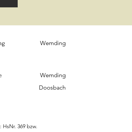
ng
Wemding
e
Wemding
Doosbach
: HsNr. 369 bzw.