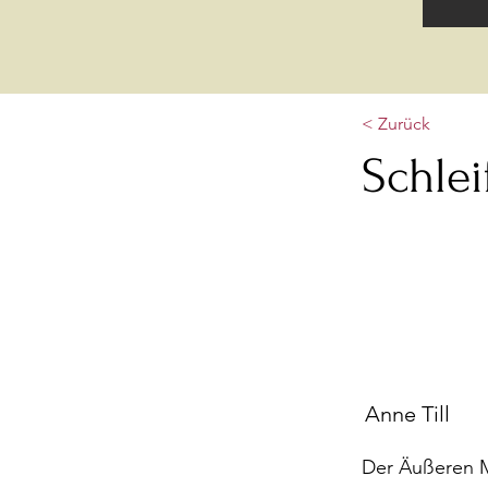
< Zurück
Schle
Anne Till
Der Äußeren M