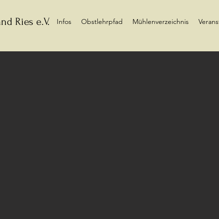
nd Ries e.V.
Infos
Obstlehrpfad
Mühlenverzeichnis
Verans