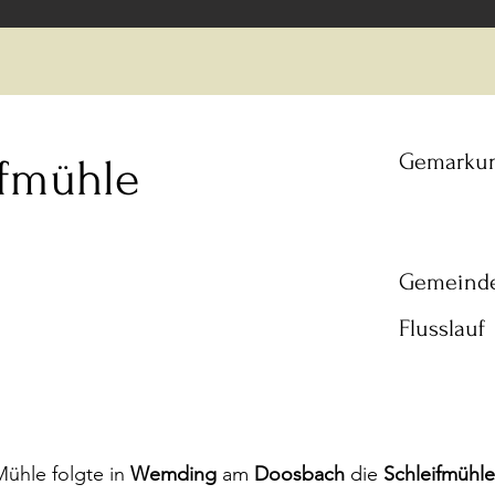
Gemarku
ifmühle
Gemeind
Flusslauf
ühle folgte in
Wemding
am
Doosbach
die
Schleifmühle