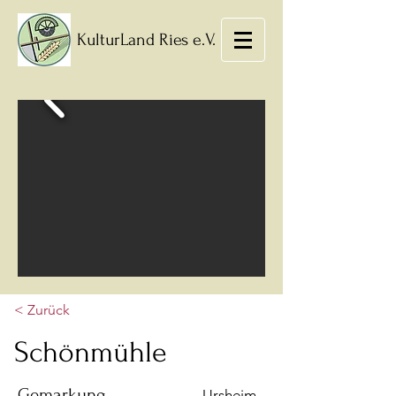
KulturLand Ries e.V.
< Zurück
Schönmühle
Gemarkung
Ursheim