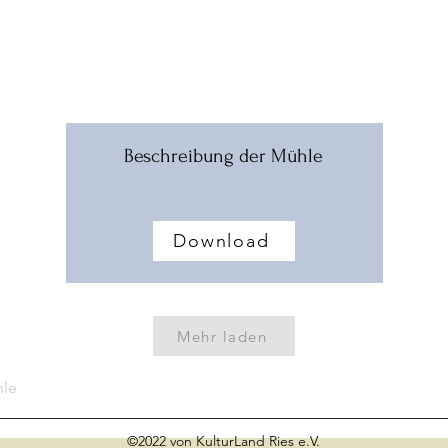
Beschreibung der Mühle
Download
Mehr laden
hle
©2022 von KulturLand Ries e.V.