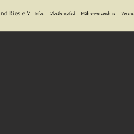
nd Ries e.V.
Infos
Obstlehrpfad
Mühlenverzeichnis
Verans