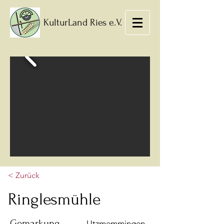
KulturLand Ries e.V.
< Zurück
Ringlesmühle
Gemarkung
Utzmemmingen