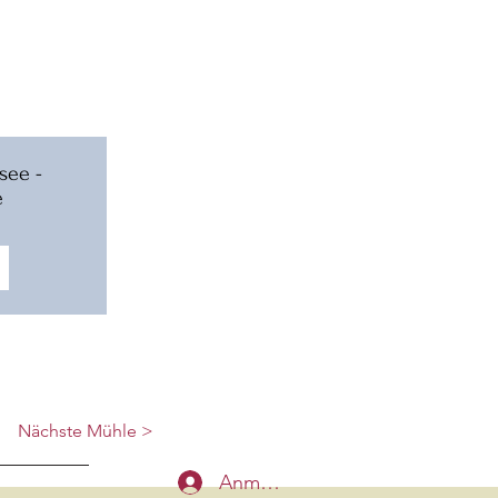
see -
e
Nächste Mühle >
Anmelden