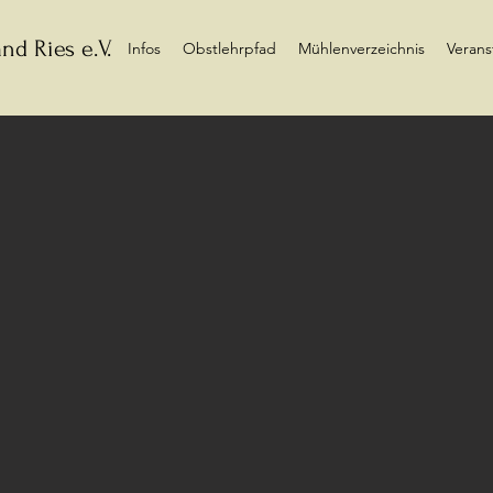
nd Ries e.V.
Infos
Obstlehrpfad
Mühlenverzeichnis
Verans