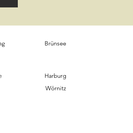
ng
Brünsee
e
Harburg
Wörnitz