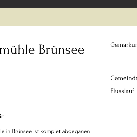
Gemarku
rmühle Brünsee
Gemeind
Flusslauf
in
le in Brünsee ist komplet abgeganen