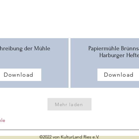
hreibung der Mühle
Papiermühle Brünns
Harburger Heft
Download
Download
Mehr laden
hle
©2022 von KulturLand Ries e.V.