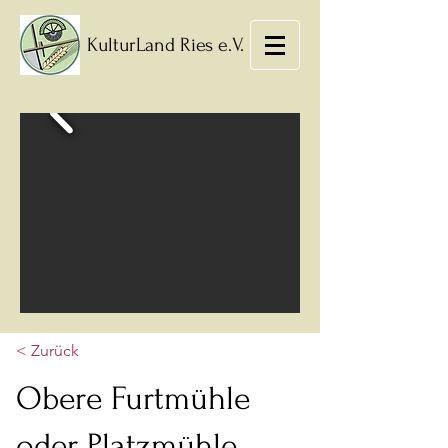
KulturLand Ries e.V.
< Zurück
Obere Furtmühle
oder Platzmühle