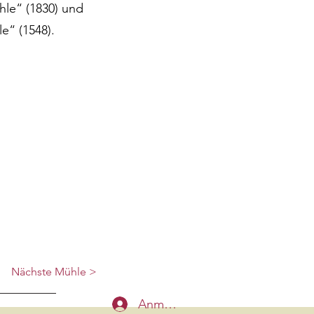
le“ (1830) und
e“ (1548).
Nächste Mühle >
Anmelden