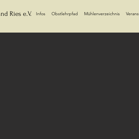
nd Ries e.V.
Infos
Obstlehrpfad
Mühlenverzeichnis
Verans