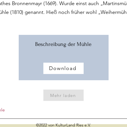
thes Bronnenmayr (1669). Wurde einst auch „Martinsmüh
le (1810) genannt. Hieß noch früher wohl „Weihermühl
Beschreibung der Mühle
Download
Mehr laden
hle
©2022 von KulturLand Ries e.V.