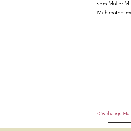
vom Müller Ma
Mühlmathesmüh
< Vorherige Mü