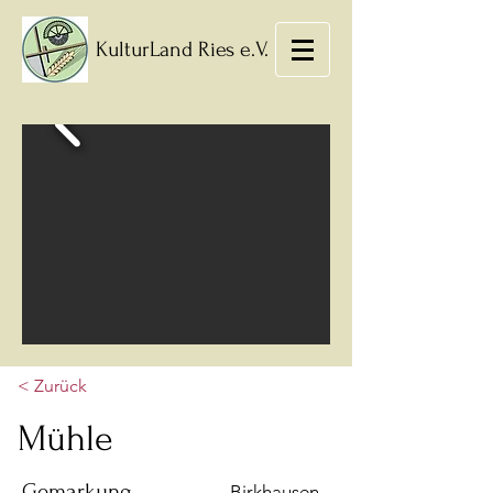
KulturLand Ries e.V.
< Zurück
Mühle
Gemarkung
Birkhausen