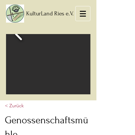
KulturLand Ries e.V.
< Zurück
Genossenschaftsmü
hle