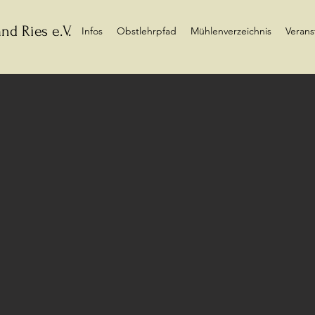
nd Ries e.V.
Infos
Obstlehrpfad
Mühlenverzeichnis
Verans