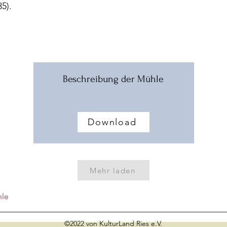
35).
Beschreibung der Mühle
Download
Mehr laden
hle
©2022 von KulturLand Ries e.V.