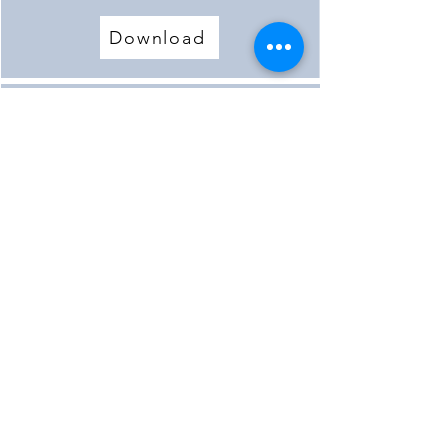
Download
Besitzer der Mühle
Download
Mehr laden
< Vorherige Mühle
Nächste Mühle >
©2022 von KulturLand Ries e.V.