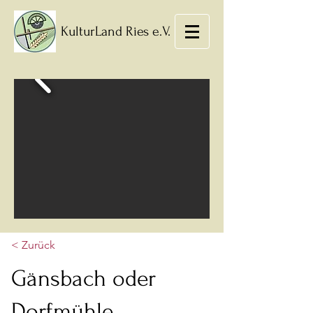
KulturLand Ries e.V.
< Zurück
Gänsbach oder
Dorfmühle