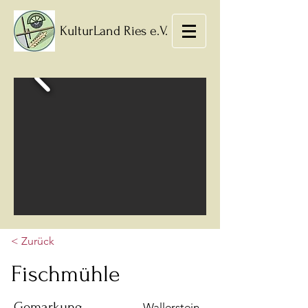
KulturLand Ries e.V.
< Zurück
Fischmühle
Gemarkung
Wallerstein