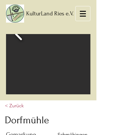
KulturLand Ries e.V.
< Zurück
Dorfmühle
Gemarkung
Schmähingen