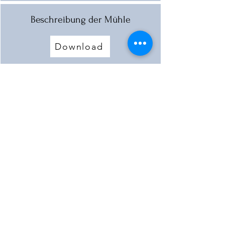
Beschreibung der Mühle
Download
Hausbesitzer
Download
Mehr laden
< Vorherige Mühle
Nächste Mühle >