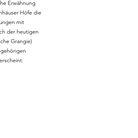
iche Erwähnung
 Anhäuser Höfe die
lungen mit
ich der heutigen
liche Grangie)
zugehörigen
erscheint.