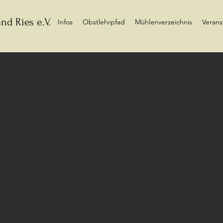
nd Ries e.V.
Infos
Obstlehrpfad
Mühlenverzeichnis
Verans