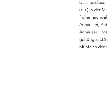
Dass es diese
(s.u.) in der 
frühen archiv
Auhausen, Anh
Anhäuser Höfe 
gehöriges „Do
Mühle an der d