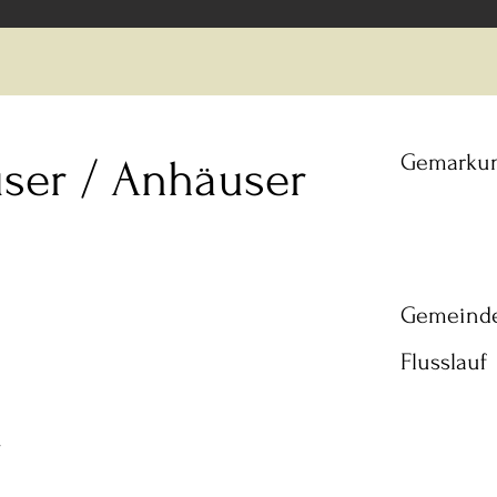
Gemarku
ser / Anhäuser
e
Gemeind
Flusslauf