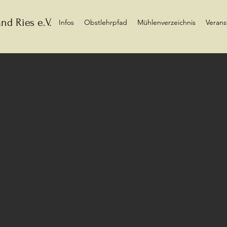
nd Ries e.V.
Infos
Obstlehrpfad
Mühlenverzeichnis
Verans