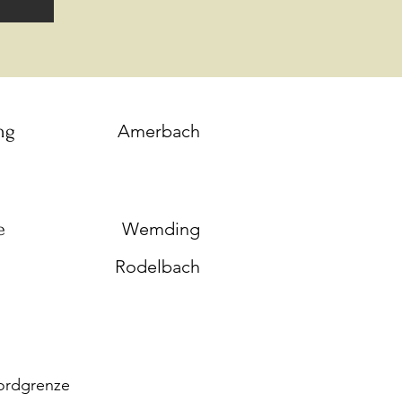
ng
Amerbach
e
Wemding
Rodelbach
Nordgrenze