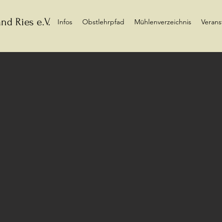
nd Ries e.V.
Infos
Obstlehrpfad
Mühlenverzeichnis
Verans