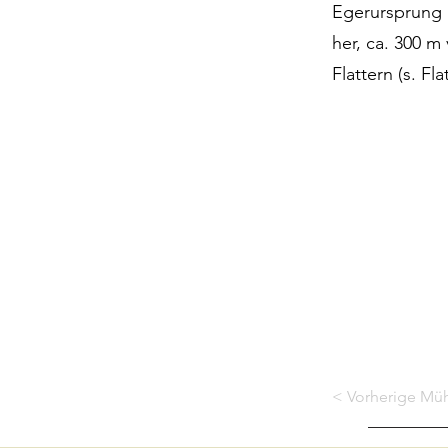
Egerursprung 
her, ca. 300 m
Flattern (s. F
< Vorherige Mü