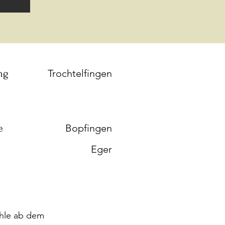
ng
Trochtelfingen
e
Bopfingen
Eger
ühle ab dem