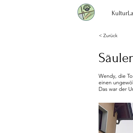
KulturLa
< Zurück
Säule
Wendy, die To
einen ungewöh
Das war der U