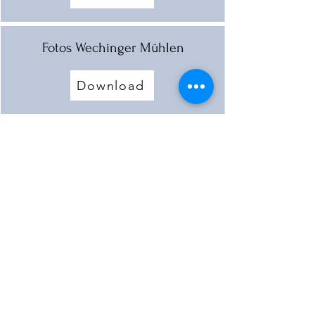
Fotos Wechinger Mühlen
Download
Wolfmühle und Pfladermühle -
Beschreibung
Download
Mehr laden
< Vorherige Mühle
Nächste Mühle >