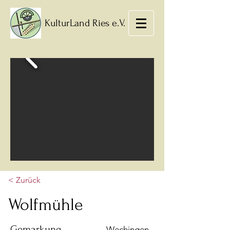
KulturLand Ries e.V.
< Zurück
Wolfmühle
Gemarkung
Wechingen