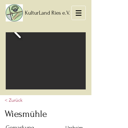
KulturLand Ries e.V.
< Zurück
Wiesmühle
Gemarkung
Ursheim