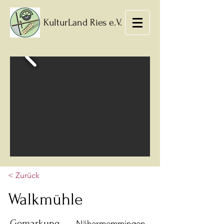
KulturLand Ries e.V.
< Zurück
Walkmühle
Gemarkung
Nähermemmingen