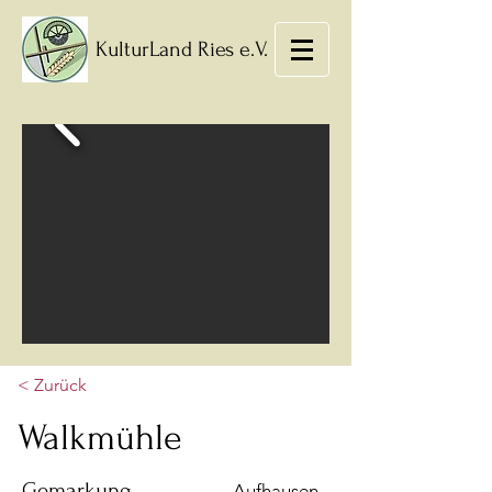
KulturLand Ries e.V.
< Zurück
Walkmühle
Gemarkung
Aufhausen