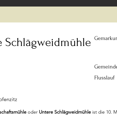
Gemarku
e Schlägweidmühle
Gemeind
Flusslauf
pfenzitz
chaftsmühle
oder
Untere Schlägweidmühle
ist die 10. 