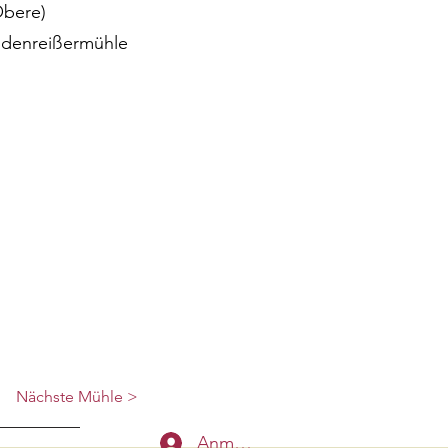
Obere)
Lodenreißermühle
Nächste Mühle >
Anmelden