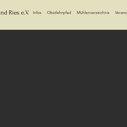
nd Ries e.V.
Infos
Obstlehrpfad
Mühlenverzeichnis
Verans