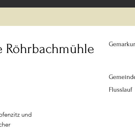
Gemarku
e Röhrbachmühle
Gemeind
Flusslauf
pfenzitz und
cher