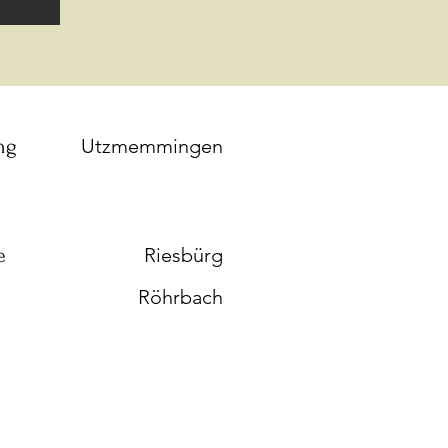
ng
Utzmemmingen
e
Riesbürg
Röhrbach