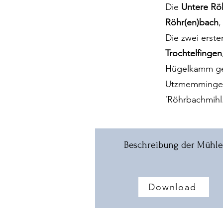
Die
Untere Rö
Röhr(en)bach
,
Die zwei erst
Trochtelfingen
Hügelkamm get
Utzmemmingen.
´Röhrbachmihl
Beschreibung der Mühle
Download