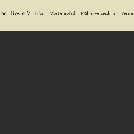
nd Ries e.V.
Infos
Obstlehrpfad
Mühlenverzeichnis
Verans