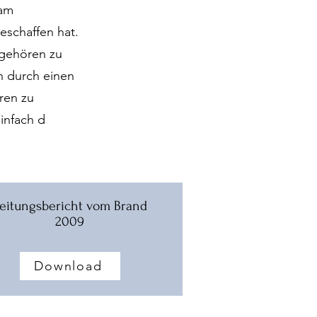
 am
geschaffen hat.
 gehören zu
h durch einen
ren zu
infach d
eitungsbericht vom Brand
2009
Download