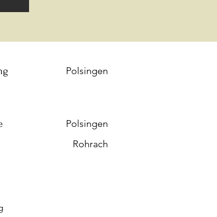
ng
Polsingen
e
Polsingen
Rohrach
g