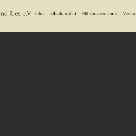
nd Ries e.V.
Infos
Obstlehrpfad
Mühlenverzeichnis
Verans