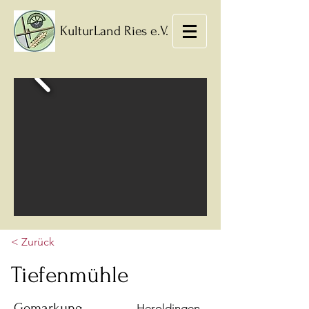
KulturLand Ries e.V.
< Zurück
Tiefenmühle
Gemarkung
Heroldingen