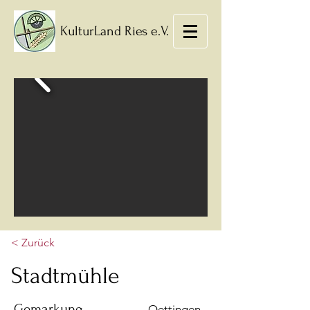
KulturLand Ries e.V.
< Zurück
Stadtmühle
Gemarkung
Oettingen