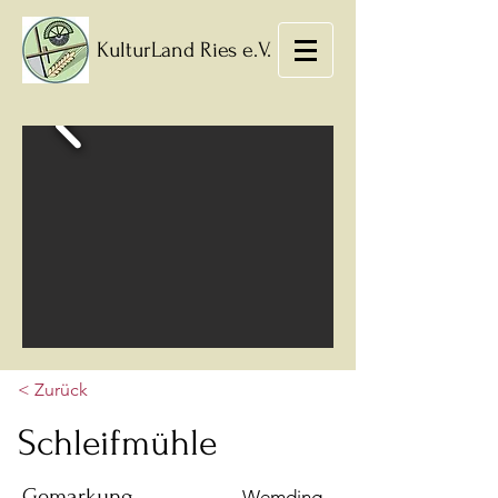
KulturLand Ries e.V.
< Zurück
Schleifmühle
Gemarkung
Wemding