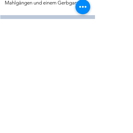
Mahlgängen und einem Gerbgang.
Beschreibung der Mühle
Download
Mehr laden
< Vorherige Mühle
Nächste Mühle >
©2022 of KulturLand Ries e.V.