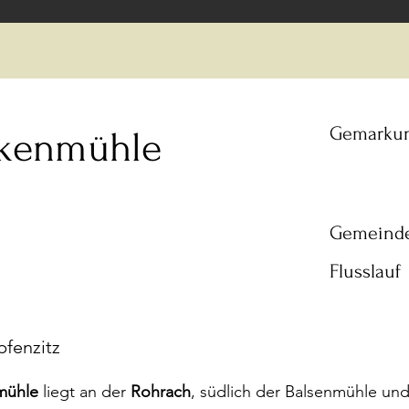
Gemarku
kenmühle
Gemeind
Flusslauf
pfenzitz
mühle
liegt an der
Rohrach
, südlich der Balsenmühle und 