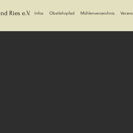
nd Ries e.V.
Infos
Obstlehrpfad
Mühlenverzeichnis
Verans