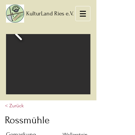
KulturLand Ries e.V.
< Zurück
Rossmühle
Gemarkung
Wallerstein