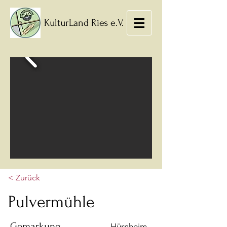
KulturLand Ries e.V.
< Zurück
Pulvermühle
Gemarkung
Hürnheim