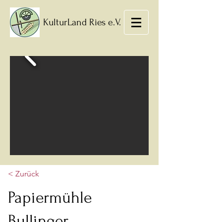
KulturLand Ries e.V.
< Zurück
Papiermühle
Bullinger