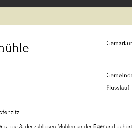
Gemarku
mühle
Gemeind
Flusslauf
pfenzitz
e
ist die 3. der zahllosen Mühlen an der
Eger
und gehört 