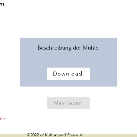
en
.
Beschreibung der Mühle
Download
Mehr laden
hle
©2022 of KulturLand Ries e.V.