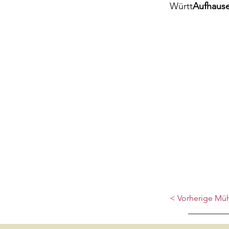
Württ
Aufhaus
< Vorherige Mü