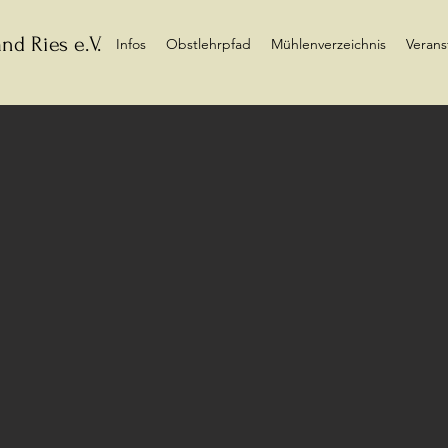
nd Ries e.V.
Infos
Obstlehrpfad
Mühlenverzeichnis
Verans