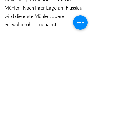
Mühlen. Nach ihrer Lage am Flusslauf
wird die erste Mühle „obere
Schwalbmühle“ genannt.
Description of the mill
Download
Mehr laden
< Vorherige Mühle
Nächste Mühle >
©2022 of KulturLand Ries e.V.