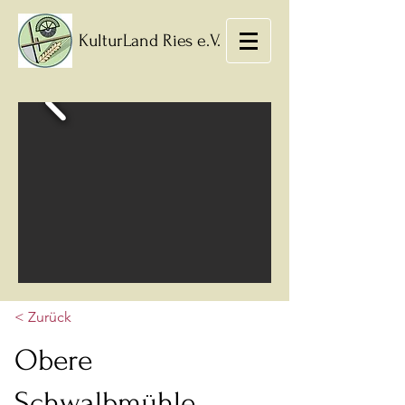
KulturLand Ries e.V.
< Zurück
Obere
Schwalbmühle