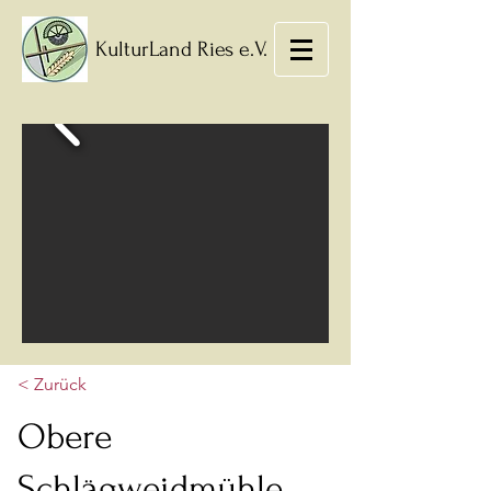
KulturLand Ries e.V.
< Zurück
Obere
Schlägweidmühle