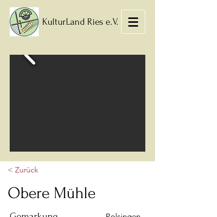
KulturLand Ries e.V.
< Zurück
Obere Mühle
Gemarkung
Polsingen