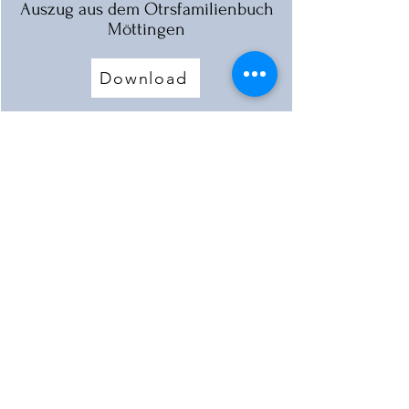
Auszug aus dem Otrsfamilienbuch
Möttingen
Download
Beschreibung der Mühle
Download
Mehr laden
< Vorherige Mühle
Nächste Mühle >
©2022 of KulturLand Ries e.V.