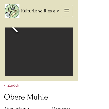
KulturLand Ries e.V.
< Zurück
Obere Mühle
Gemarkung
Möttingen