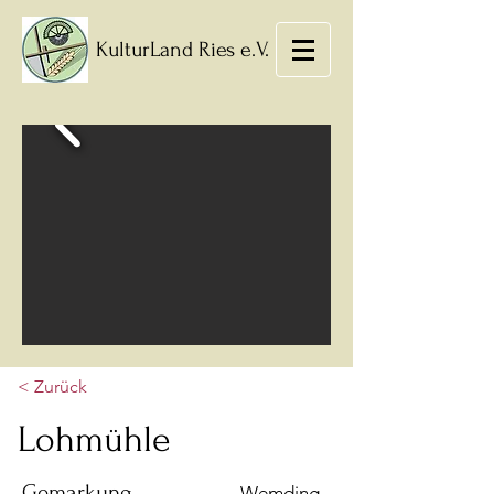
KulturLand Ries e.V.
< Zurück
Lohmühle
Gemarkung
Wemding