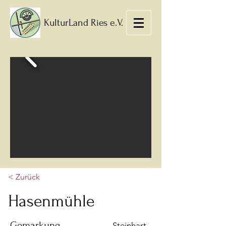
KulturLand Ries e.V.
< Zurück
Hasenmühle
Gemarkung
Steinhart