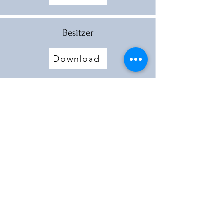
Besitzer
Download
Hasenmühle on the Gänsbach
near Steinhart
Download
Mehr laden
< Vorherige Mühle
Nächste Mühle >