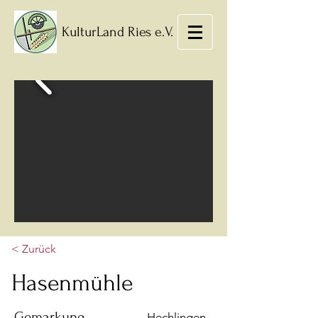
KulturLand Ries e.V.
< Zurück
Hasenmühle
Gemarkung
Hechlingen