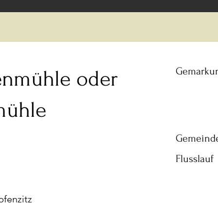
Gemarku
nmühle oder
mühle
Gemeind
Flusslauf
pfenzitz