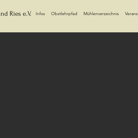
nd Ries e.V.
Infos
Obstlehrpfad
Mühlenverzeichnis
Verans