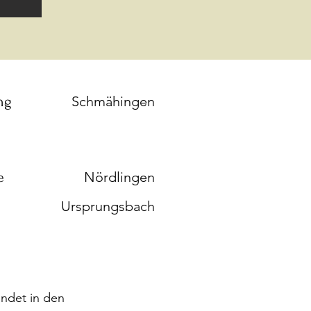
ng
Schmähingen
e
Nördlingen
Ursprungsbach
ündet in den