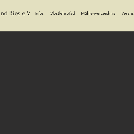
nd Ries e.V.
Infos
Obstlehrpfad
Mühlenverzeichnis
Verans