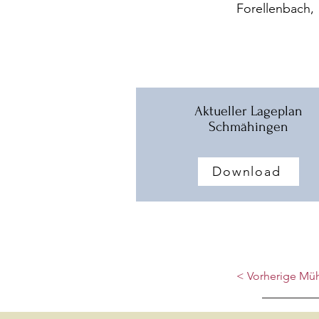
Forellenbach,
Aktueller Lageplan
Schmähingen
Download
< Vorherige Mü