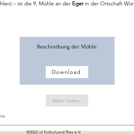
len) – ist die 9. Mühle an der
Eger
in der Ortschaft Wür
Beschreibung der Mühle
Download
Mehr laden
hle
©2022 of KulturLand Ries e.V.