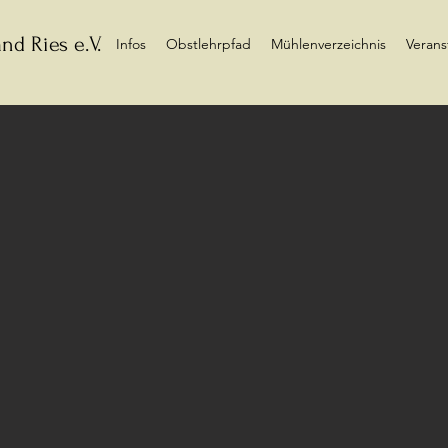
nd Ries e.V.
Infos
Obstlehrpfad
Mühlenverzeichnis
Verans