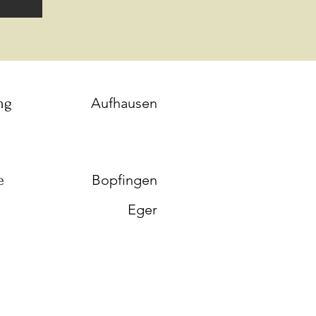
ng
Aufhausen
e
Bopfingen
Eger