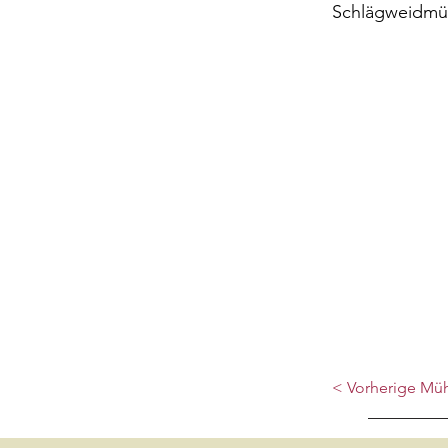
Schlägweidmüh
< Vorherige Mü