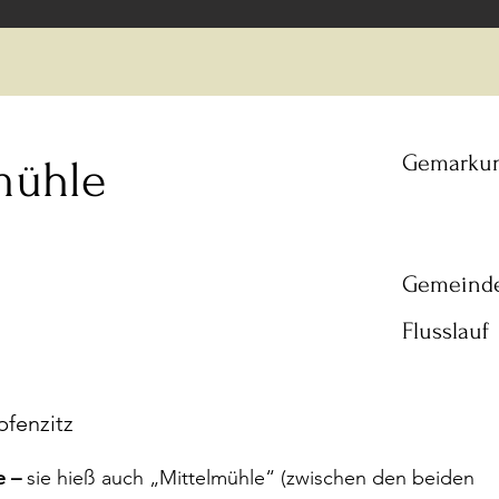
Gemarku
mühle
Gemeind
Flusslauf
pfenzitz
e –
sie hieß auch „Mittelmühle“ (zwischen den beiden