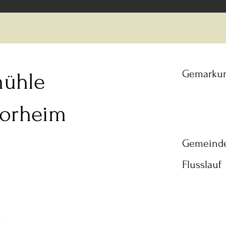
Gemarku
ühle
sorheim
Gemeind
Flusslauf