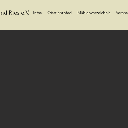
nd Ries e.V.
Infos
Obstlehrpfad
Mühlenverzeichnis
Verans