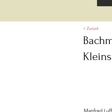
< Zurück
Bachm
Klein
Manfred Luff