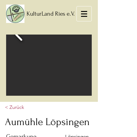
KulturLand Ries e.V.
< Zurück
Aumühle Löpsingen
Gemarkung
Löpsingen