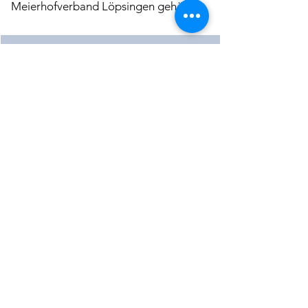
Meierhofverband Löpsingen gehörte.
Beschreibung der Mühle
Download
Mehr laden
< Vorherige Mühle
Nächste Mühle >
©2022 of KulturLand Ries e.V.